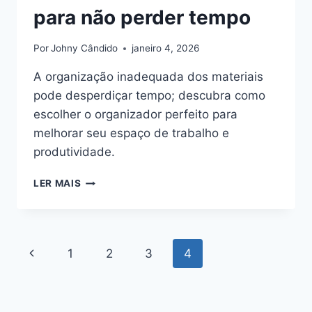
para não perder tempo
Por
Johny Cândido
janeiro 4, 2026
A organização inadequada dos materiais
pode desperdiçar tempo; descubra como
escolher o organizador perfeito para
melhorar seu espaço de trabalho e
produtividade.
COMO
LER MAIS
ESCOLHER
ORGANIZADOR
DE
MATERIAIS
Navegação
Página
1
2
3
4
PARA
NÃO
da
Anterior
PERDER
TEMPO
Página