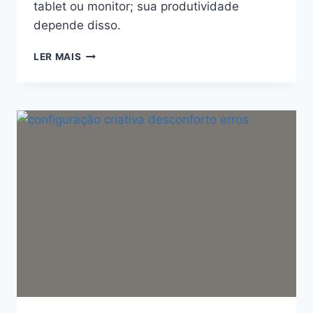
tablet ou monitor; sua produtividade
depende disso.
O
LER MAIS
QUE
OBSERVAR
ANTES
DE
COMPRAR
BRAÇO
ARTICULADO
PARA
TABLET/MONITOR