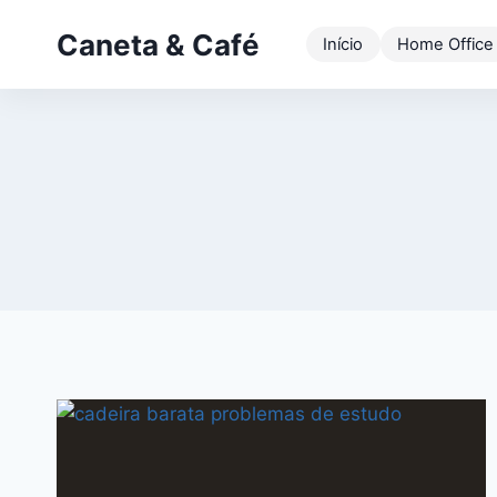
Pular
Caneta & Café
para
Início
Home Office
o
Conteúdo