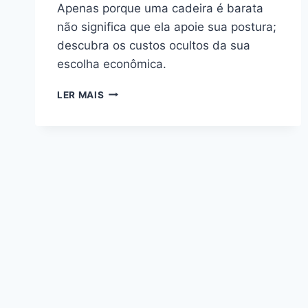
Apenas porque uma cadeira é barata
não significa que ela apoie sua postura;
descubra os custos ocultos da sua
escolha econômica.
ERROS
LER MAIS
AO
COMPRAR
CADEIRA
BARATA
PARA
ESTUDAR
E
PIORAR
A
POSTURA