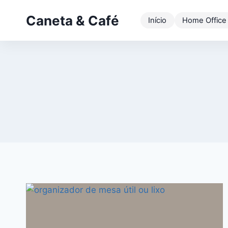
Pular
Caneta & Café
para
Início
Home Office
o
Conteúdo