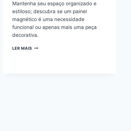
Mantenha seu espaço organizado e
estiloso; descubra se um painel
magnético é uma necessidade
funcional ou apenas mais uma peça
decorativa.
PLACA
LER MAIS
MAGNÉTICA:
VALE
A
PENA
TER
EM
CASA
OU
SE
TORNA
APENAS
UMA
DECORAÇÃO?