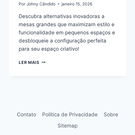
Por
Johny Cândido
janeiro 15, 2026
Descubra alternativas inovadoras a
mesas grandes que maximizam estilo e
funcionalidade em pequenos espaços e
desbloqueie a configuração perfeita
para seu espaço criativo!
ALTERNATIVAS
LER MAIS
PARA
A
MESA
GRANDE
EM
CONFIGURAÇÕES
CRIATIVAS
EM
Contato
Política de Privacidade
Sobre
ESPAÇOS
PEQUENOS
Sitemap