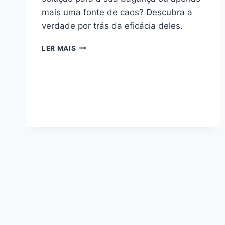
mais uma fonte de caos? Descubra a
verdade por trás da eficácia deles.
ORGANIZADOR
LER MAIS
DE
MESA:
VALE
A
PENA
OU
É
SÓ
MAIS
LIXO?