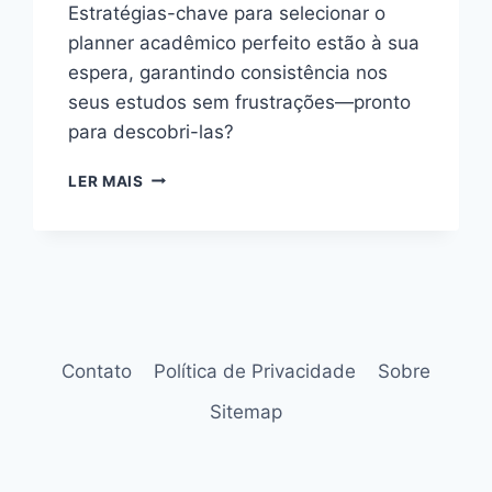
Estratégias-chave para selecionar o
planner acadêmico perfeito estão à sua
espera, garantindo consistência nos
seus estudos sem frustrações—pronto
para descobri-las?
COMO
LER MAIS
ESCOLHER
PLANNER
ACADÊMICO
PARA
MANTER
CONSTÂNCIA
SEM
SE
Contato
Política de Privacidade
Sobre
FRUSTRAR
Sitemap