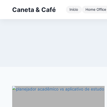
Pular
Caneta & Café
para
Início
Home Office
o
Conteúdo