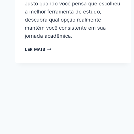
Justo quando você pensa que escolheu
a melhor ferramenta de estudo,
descubra qual opção realmente
mantém você consistente em sua
jornada acadêmica.
PLANEJADOR
LER MAIS
ACADÊMICO
VS
APP
DE
ESTUDO:
QUAL
MANTÉM
MAIS
CONSISTÊNCIA