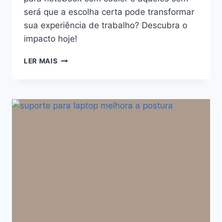
será que a escolha certa pode transformar
sua experiência de trabalho? Descubra o
impacto hoje!
SUPORTE
LER MAIS
PARA
NOTEBOOK
COM
COOLER
VS
SEM
COOLER:
ISSO
FAZ
DIFERENÇA
NO
DIA
A
DIA?