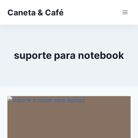
Pular
Caneta & Café
para
o
Conteúdo
suporte para notebook