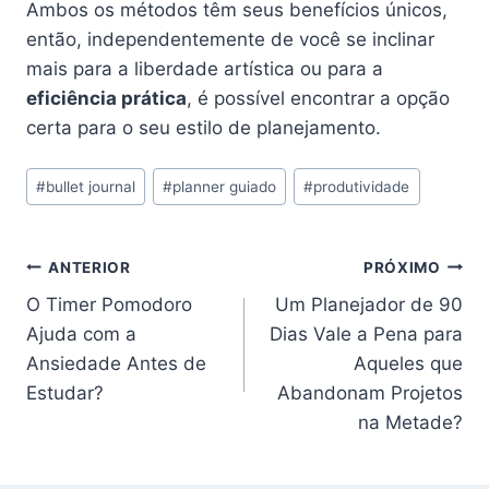
Ambos os métodos têm seus benefícios únicos,
então, independentemente de você se inclinar
mais para a liberdade artística ou para a
eficiência prática
, é possível encontrar a opção
certa para o seu estilo de planejamento.
Tags
#
bullet journal
#
planner guiado
#
produtividade
do
Post:
Navegação
ANTERIOR
PRÓXIMO
O Timer Pomodoro
Um Planejador de 90
de
Ajuda com a
Dias Vale a Pena para
Post
Ansiedade Antes de
Aqueles que
Estudar?
Abandonam Projetos
na Metade?