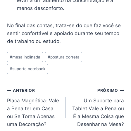
levar a um aumento na concentração e a
menos desconforto.
No final das contas, trata-se do que faz você se
sentir confortável e apoiado durante seu tempo
de trabalho ou estudo.
Tags
#
mesa inclinada
#
postura correta
do
#
suporte notebook
Post:
Navegação
ANTERIOR
PRÓXIMO
Placa Magnética: Vale
Um Suporte para
de
a Pena ter em Casa
Tablet Vale a Pena ou
Post
ou Se Torna Apenas
É a Mesma Coisa que
uma Decoração?
Desenhar na Mesa?