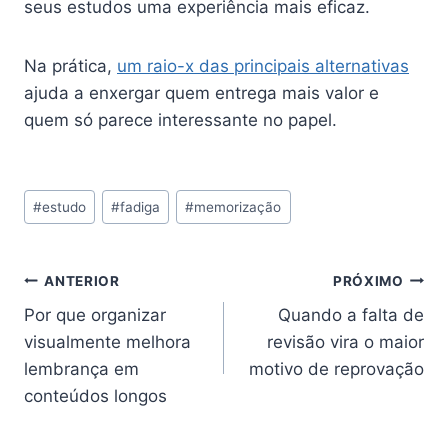
seus estudos uma experiência mais eficaz.
Na prática,
um raio-x das principais alternativas
ajuda a enxergar quem entrega mais valor e
quem só parece interessante no papel.
Tags
#
estudo
#
fadiga
#
memorização
do
Post:
Navegação
ANTERIOR
PRÓXIMO
Por que organizar
Quando a falta de
de
visualmente melhora
revisão vira o maior
Post
lembrança em
motivo de reprovação
conteúdos longos