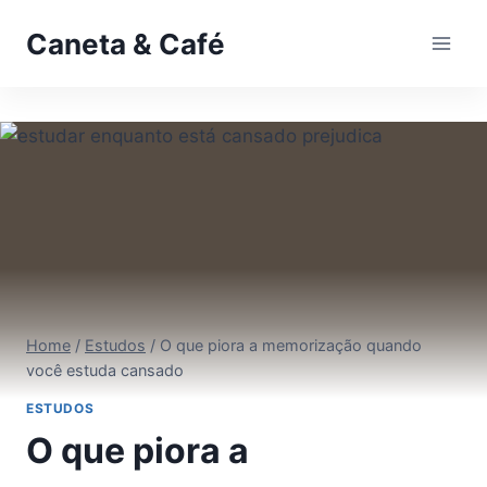
Pular
Caneta & Café
para
o
Conteúdo
Home
/
Estudos
/
O que piora a memorização quando
você estuda cansado
ESTUDOS
O que piora a