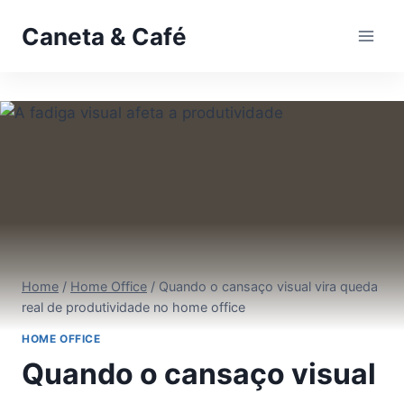
Pular
Caneta & Café
para
o
Conteúdo
Home
/
Home Office
/
Quando o cansaço visual vira queda
real de produtividade no home office
HOME OFFICE
Quando o cansaço visual