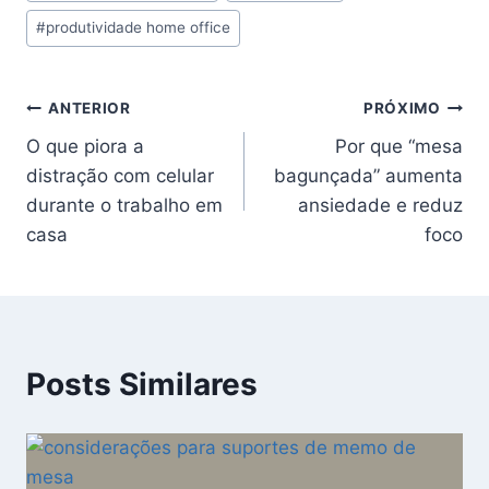
do
#
produtividade home office
Post:
Navegação
ANTERIOR
PRÓXIMO
O que piora a
Por que “mesa
de
distração com celular
bagunçada” aumenta
Post
durante o trabalho em
ansiedade e reduz
casa
foco
Posts Similares