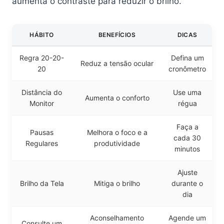
aumenta o contraste para reduzir o brilho.
HÁBITO
BENEFÍCIOS
DICAS
Regra 20-20-
Defina um
Reduz a tensão ocular
20
cronômetro
Distância do
Use uma
Aumenta o conforto
Monitor
régua
Faça a
Pausas
Melhora o foco e a
cada 30
Regulares
produtividade
minutos
Ajuste
Brilho da Tela
Mitiga o brilho
durante o
dia
Aconselhamento
Agende um
Consulte um